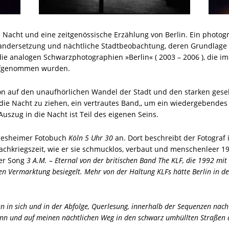
e Nacht und eine zeitgenössische Erzählung von Berlin. Ein photog
andersetzung und nächtliche Stadtbeobachtung, deren Grundlage 
die analogen Schwarzphotographien »Berlin« ( 2003 – 2006 ), die im
ufgenommen wurden.
tion auf den unaufhörlichen Wandel der Stadt und den starken ges
die Nacht zu ziehen, ein vertrautes Band,, um ein wiedergebendes B
uszug in die Nacht ist Teil des eigenen Seins.
argesheimer Fotobuch
Köln 5 Uhr 30
an. Dort beschreibt der Fotograf
achkriegszeit, wie er sie schmucklos, verbaut und menschenleer 1
der Song
3 A.M. – Eternal
von der britischen Band The KLF, die 1992 mit
n Vermarktung besiegelt. Mehr von der Haltung KLFs hätte Berlin in de
n in sich und in der Abfolge, Querlesung, innerhalb der Sequenzen nach
kann und auf meinen nächtlichen Weg in den schwarz umhüllten Straßen a